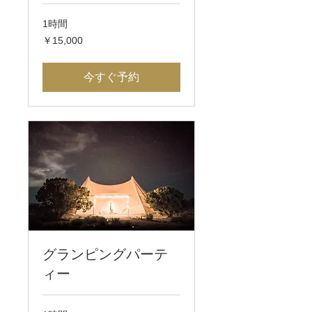
1時間
15,000
￥15,000
円
今すぐ予約
グランピングパーテ
ィー