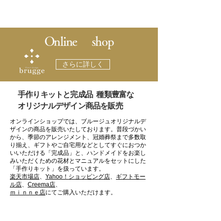
​Online shop
さらに詳しく
​手作りキットと完成品 種類豊富な
オリジナルデザイン商品を販売
オンラインショップでは、ブルージュオリジナルデ
ザインの商品を販売いたしております。普段づかい
から、季節のアレンジメント、冠婚葬祭まで多数取
り揃え、ギフトやご自宅用などとしてすぐにおつか
いいただける「完成品」と、ハンドメイドをお楽し
みいただくための花材とマニュアルをセットにした
「手作りキット」を扱っています。
楽天市場店
、
Yahoo！ショッピング店
、
ギフトモー
ル店
、
Creema店
、
ｍｉｎｎｅ店
にてご購入いただけます。